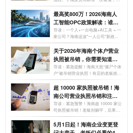
藏！
走弯...
最高奖800万！2026海南人
工智能OPC政策解读：谁可
以拿、能拿多少、怎么落
导读：一个人+一台电脑+AI工具 = 一
家公司？海南这波"一人公司"新政...
地？一文了解！
关于2026年海南个体户营业
执照被吊销，你需要知道的
10大问题
导读：紧急提醒！海南大批“僵尸个体
户”被吊销营业执照！有店的老板抓
紧...
超 10000 家执照被吊销！海
南公司营业执照吊销和注销
一样吗？企业被吊销后应该
导读：紧急预警！海南超 10000 家公
司执照被吊销！老板别躺平，后果直
怎么处理？看这篇就够了！
接影...
5月1日起！海南企业变更登
记大变天，老板们必看的4个