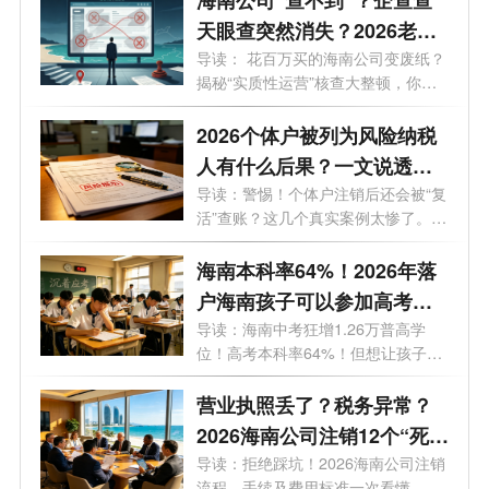
天眼查突然消失？2026老板
必看的工商屏蔽避坑与解除
导读： 花百万买的海南公司变废纸？
揭秘“实质性运营”核查大整顿，你
指南！
的...
2026个体户被列为风险纳税
人有什么后果？一文说透原
因与解除办法
导读：警惕！个体户注销后还会被“复
活”查账？这几个真实案例太惨了。
最...
海南本科率64%！2026年落
户海南孩子可以参加高考
吗？答案来了！
导读：海南中考狂增1.26万普高学
位！高考本科率64%！但想让孩子来
海南高考...
营业执照丢了？税务异常？
2026海南公司注销12个“死
结”一次性解开，海南老板速
导读：拒绝踩坑！2026海南公司注销
流程、手续及费用标准一次看懂，少