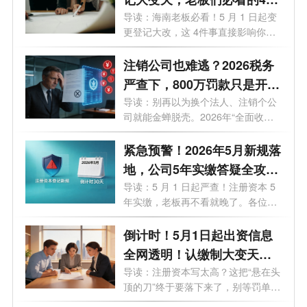
关键影响
导读：海南老板必看！5 月 1 日起变
更登记大改，这 4件事直接影响你的
钱袋...
注销公司也难逃？2026税务
严查下，800万罚款只是开
始！老板们的最后自救指南
导读：别再以为换个法人、注销个公
司就能金蝉脱壳。2026年“全面收割
期”...
紧急预警！2026年5月新规落
地，公司5年实缴答疑全攻
略，老板必看避坑
导读：5 月 1 日起严查！注册资本 5
年实缴，老板再不看就晚了。各位老
板、...
倒计时！5月1日起出资信息
全网透明！认缴制大变天，
这3条“逃债路”全被封死！
导读：注册资本写太高？这把“悬在头
顶的刀”终于要落下来了，别等罚单
才...