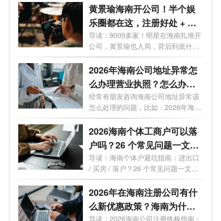
黄景瑜海南开公司！半个娱
乐圈都在这，注册好处 + 费
用一次说清
导读：9000多家！明星在海南扎堆开
公司，黄景瑜也入局，背后到底什么
信号...
2026年海南公司地址异常怎
么办理营业执照？怎么办理
变更业务？
经常有朋友咨询海南公司地址异常该
怎么处理的问题，比如：2026年海南
公司...
2026海南个体工商户可以落
户吗？26 个常见问题一文读
懂
导读：海南个体户避坑指南：进出口
/ 买房 / 落户？26 个常见问题一文读
懂最...
2026年在海南注册公司有什
么新优惠政策？海南为什么
是块宝地？
导读：2026海南公司注册终极指南：