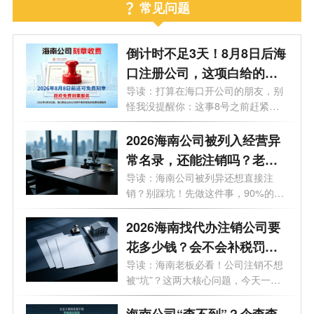
常见问题
倒计时不足3天！8月8日后海
口注册公司，这项白给的福
利永远没了
导读：打算在海口开公司的朋友，别
怪我没提醒你：这事8号之前赶紧
办！倒...
2026海南公司被列入经营异
常名录，还能注销吗？老板
必看的自救指南！
导读：海南公司被列异还想直接注
销？别踩坑！先做这件事，90%的老
板都不知...
2026海南找代办注销公司要
花多少钱？会不会补税罚
款？海南最新注销避坑指
导读：海南老板必看！公司注销不想
被“坑”？这两大核心问题，今天一次
南！
说...
海南公司“查不到”？企查查