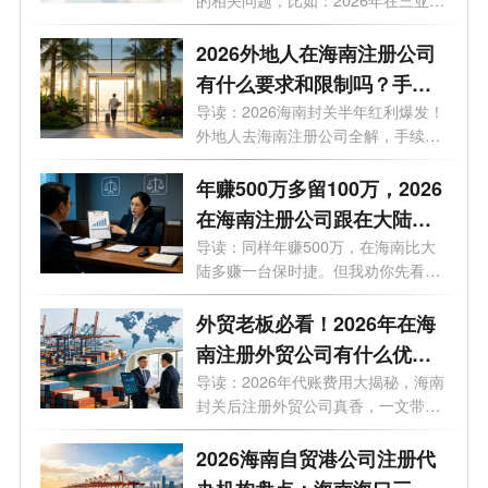
的相关问题，比如：2026年在三亚注
册公...
2026外地人在海南注册公司
有什么要求和限制吗？手
续、门槛、买房上学利弊等9
导读：2026海南封关半年红利爆发！
外地人去海南注册公司全解，手续、
大问题一次性说透
门槛...
年赚500万多留100万，2026
在海南注册公司跟在大陆注
册公司有什么区别？一文看
导读：同样年赚500万，在海南比大
陆多赚一台保时捷。但我劝你先看完
懂
这7个...
外贸老板必看！2026年在海
南注册外贸公司有什么优
势？外贸公司代理记账多少
导读：2026年代账费用大揭秘，海南
封关后注册外贸公司真香，一文带你
钱一个月？
了解...
2026海南自贸港公司注册代