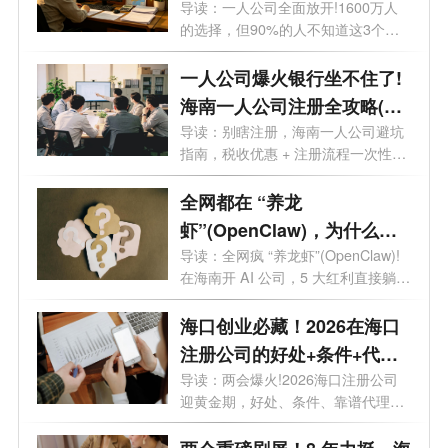
案扎心了
导读：一人公司全面放开!1600万人
的选择，但90%的人不知道这3个致
命坑。想开...
一人公司爆火银行坐不住了!
海南一人公司注册全攻略(含
优势+流程)
导读：别瞎注册，海南一人公司避坑
指南，税收优惠 + 注册流程一次性说
透。...
全网都在 “养龙
虾”(OpenClaw)，为什么聪
明人都去海南注册 AI 公司？
导读：全网疯 “养龙虾”(OpenClaw)!
在海南开 AI 公司，5 大红利直接躺
赢。最近...
海口创业必藏！2026在海口
注册公司的好处+条件+代
理，全在这
导读：两会爆火!2026海口注册公司
迎黄金期，好处、条件、靠谱代理全
攻略，...