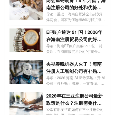
两会重磅刷屏！8 年力挺，海
南注册公司的好处和优势全
解析
导读：重磅！海南自贸港全岛封关引
爆两会，国家为何连续8年“押注”海
南...
EF账户通达 91 国！2026年
在海南注册贸易公司的好
处，你需要知道
导读：海南EF账户突破3509亿！封
关后，在海南做贸易公司的“黄金
值”终于藏...
央视春晚机器人火了！海南
注册人工智能公司有补贴
吗？官方明确了
导读：2026 海南 AI 新政落地：开 AI
公司可领补贴 + 减税，一文看懂。当
春晚...
2026年在三亚注册公司最新
政策是什么？注册需要什么
材料和手续？
经常有朋友咨询如何在三亚注册公司