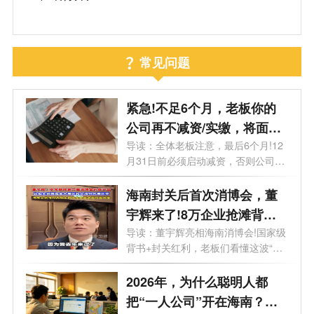
常见问题
紧急!不足6个月，老板你的
公司再不减资/实缴，将面临
标注+罚款!
导读：全体老板注意，最后6个月!12
月31日前必须启动减资，否则公司将
被特别...
海南封关后首次消博会，董
宇辉来了!8万企业抢滩背后
的超级红利，你还在等什
导读：董宇辉亮相海南消博会!国家级
背书+封关红利，老板们看懂这波“财
么？
富...
2026年，为什么聪明人都
把“一人公司”开在海南？答