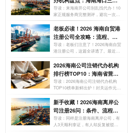
办机构盘点：海南海口三亚
代办注册公司哪家好？
导读：来海南开公司别乱找代办！10
家正规服务商完整测评，避坑一次讲
清。...
老板必读！2026 海南自贸港
注册公司全攻略：流程、条
件、注册资金、地址、贸易
导读：老板们注意了！2026海南自贸
港注册公司，这篇全讲透了。最近，
玩法一文说透
有不...
2026海南公司注销代办机构
排行榜TOP10：海南省营业
执照注销哪家好？
导读：2026海南公司注销代办机构
TOP10榜单新鲜出炉！封关运作元
年，企业退出...
新手收藏！2026海南离岸公
司注册26问：条件、流程、
优惠全梳理
导读：同样是注册海南离岸公司，有
人3天顺利拿证，有人却反复被驳
回？今...