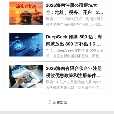
2026海南注册公司避坑大
全：地址、税务、开户，26
个问题一次讲透
导读：2026海南封关后，海南注册公
司容易吗？海南博宇的小博，用26个
问题，...
DeepSeek 刚拿 500 亿，海
南就放出 800 万补贴！6 月
20 日起，注册公司能"白
导读：DeepSeek 传闻募资 500 亿背
后，真正值得盯紧的不是钱，而是海
嫖"算力吗？
南悄悄布...
2026海南有限合伙企业注册
税收优惠政策和注册条件有
哪些？一文了解
导读：4 亿产业基金强势入局海南！
合伙模式迎来风口，商机藏不住了。
最近...
正在加载