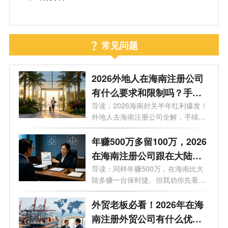
常见问题
2026外地人在海南注册公司
有什么要求和限制吗？手
续、门槛、买房上学利弊等9
导读：2026海南封关半年红利爆发！
外地人去海南注册公司全解，手续、
大问题一次性说透
门槛...
年赚500万多留100万，2026
在海南注册公司跟在大陆注
册公司有什么区别？一文看
导读：同样年赚500万，在海南比大
陆多赚一台保时捷。但我劝你先看完
懂
这7个...
外贸老板必看！2026年在海
南注册外贸公司有什么优