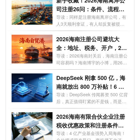
新手收藏！2026海南离岸公
司注册26问：条件、流程、
优惠全梳理
导读：同样是注册海南离岸公司，有
人3天顺利拿证，有人却反复被驳
回？今...
2026海南注册公司避坑大
全：地址、税务、开户，26
个问题一次讲透
导读：2026海南封关后，海南注册公
司容易吗？海南博宇的小博，用26个
问题，...
DeepSeek 刚拿 500 亿，海
南就放出 800 万补贴！6 月
20 日起，注册公司能"白
导读：DeepSeek 传闻募资 500 亿背
后，真正值得盯紧的不是钱，而是海
嫖"算力吗？
南悄悄布...
2026海南有限合伙企业注册
税收优惠政策和注册条件有
哪些？一文了解
导读：4 亿产业基金强势入局海南！