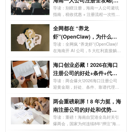
海南一人公司注册全攻略(含
优势+流程)
导读：别瞎注册，海南一人公司避坑
指南，税收优惠 + 注册流程一次性说
透。...
全网都在 “养龙
虾”(OpenClaw)，为什么聪
明人都去海南注册 AI 公司？
导读：全网疯 “养龙虾”(OpenClaw)!
在海南开 AI 公司，5 大红利直接躺
赢。最近...
海口创业必藏！2026在海口
注册公司的好处+条件+代
理，全在这
导读：两会爆火!2026海口注册公司
迎黄金期，好处、条件、靠谱代理全
攻略，...
两会重磅刷屏！8 年力挺，海
南注册公司的好处和优势全
解析
导读：重磅！海南自贸港全岛封关引
爆两会，国家为何连续8年“押注”海
南...