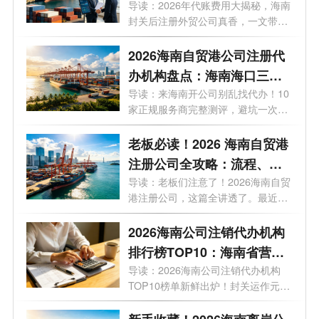
势？外贸公司代理记账多少
导读：2026年代账费用大揭秘，海南
封关后注册外贸公司真香，一文带你
钱一个月？
了解...
2026海南自贸港公司注册代
办机构盘点：海南海口三亚
代办注册公司哪家好？
导读：来海南开公司别乱找代办！10
家正规服务商完整测评，避坑一次讲
清。...
老板必读！2026 海南自贸港
注册公司全攻略：流程、条
件、注册资金、地址、贸易
导读：老板们注意了！2026海南自贸
港注册公司，这篇全讲透了。最近，
玩法一文说透
有不...
2026海南公司注销代办机构
排行榜TOP10：海南省营业
执照注销哪家好？
导读：2026海南公司注销代办机构
TOP10榜单新鲜出炉！封关运作元
年，企业退出...