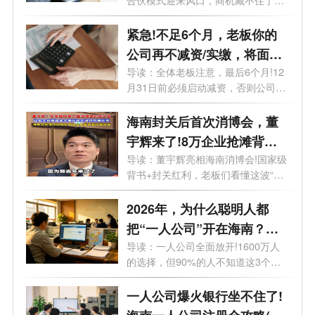
合伙模式迎来风口，商机藏不住了。
最近...
紧急!不足6个月，老板你的
公司再不减资/实缴，将面临
标注+罚款!
导读：全体老板注意，最后6个月!12
月31日前必须启动减资，否则公司将
被特别...
海南封关后首次消博会，董
宇辉来了!8万企业抢滩背后
的超级红利，你还在等什
导读：董宇辉亮相海南消博会!国家级
背书+封关红利，老板们看懂这波“财
么？
富...
2026年，为什么聪明人都
把“一人公司”开在海南？答
案扎心了
导读：一人公司全面放开!1600万人
的选择，但90%的人不知道这3个致
命坑。想开...
一人公司爆火银行坐不住了!