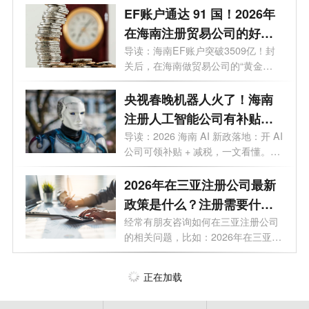
EF账户通达 91 国！2026年
在海南注册贸易公司的好
处，你需要知道
导读：海南EF账户突破3509亿！封
关后，在海南做贸易公司的“黄金
值”终于藏...
央视春晚机器人火了！海南
注册人工智能公司有补贴
吗？官方明确了
导读：2026 海南 AI 新政落地：开 AI
公司可领补贴 + 减税，一文看懂。当
春晚...
2026年在三亚注册公司最新
政策是什么？注册需要什么
材料和手续？
经常有朋友咨询如何在三亚注册公司
的相关问题，比如：2026年在三亚注
册公...
正在加载