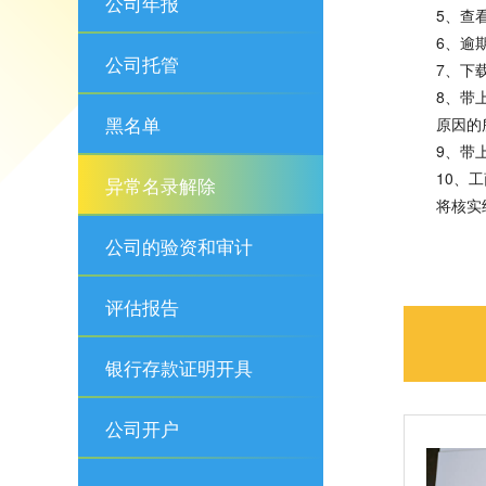
公司年报
5、查
6、逾
公司托管
7、下
8、带
黑名单
原因的
9、带
10、
异常名录解除
将核实
公司的验资和审计
评估报告
银行存款证明开具
公司开户