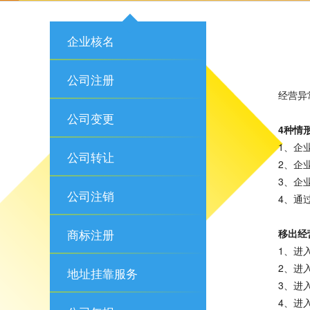
企业核名
公司注册
经营异
公司变更
4种情
1、企
公司转让
2、企
3、企
公司注销
4、通
商标注册
移出
经
1、进
2、进
地址挂靠服务
3、进
4、进