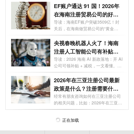
EF账户通达 91 国！2026年
在海南注册贸易公司的好
处，你需要知道
导读：海南EF账户突破3509亿！封
关后，在海南做贸易公司的“黄金
值”终于藏...
央视春晚机器人火了！海南
注册人工智能公司有补贴
吗？官方明确了
导读：2026 海南 AI 新政落地：开 AI
公司可领补贴 + 减税，一文看懂。当
春晚...
2026年在三亚注册公司最新
政策是什么？注册需要什么
材料和手续？
经常有朋友咨询如何在三亚注册公司
的相关问题，比如：2026年在三亚注
册公...
正在加载