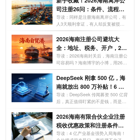
新手收藏！2026海南离岸公
司注册26问：条件、流程、
优惠全梳理
导读：同样是注册海南离岸公司，有
人3天顺利拿证，有人却反复被驳
回？今...
2026海南注册公司避坑大
全：地址、税务、开户，26
个问题一次讲透
导读：2026海南封关后，海南注册公
司容易吗？海南博宇的小博，用26个
问题，...
DeepSeek 刚拿 500 亿，海
南就放出 800 万补贴！6 月
20 日起，注册公司能"白
导读：DeepSeek 传闻募资 500 亿背
后，真正值得盯紧的不是钱，而是海
嫖"算力吗？
南悄悄布...
2026海南有限合伙企业注册
税收优惠政策和注册条件有
哪些？一文了解
导读：4 亿产业基金强势入局海南！