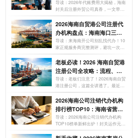
势？外贸公司代理记账多少
导读：2026年代账费用大揭秘，海南
封关后注册外贸公司真香，一文带你
钱一个月？
了解...
2026海南自贸港公司注册代
办机构盘点：海南海口三亚
代办注册公司哪家好？
导读：来海南开公司别乱找代办！10
家正规服务商完整测评，避坑一次讲
清。...
老板必读！2026 海南自贸港
注册公司全攻略：流程、条
件、注册资金、地址、贸易
导读：老板们注意了！2026海南自贸
港注册公司，这篇全讲透了。最近，
玩法一文说透
有不...
2026海南公司注销代办机构
排行榜TOP10：海南省营业
执照注销哪家好？
导读：2026海南公司注销代办机构
TOP10榜单新鲜出炉！封关运作元
年，企业退出...