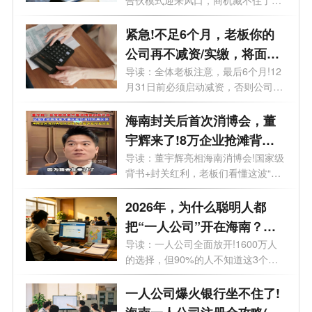
合伙模式迎来风口，商机藏不住了。
最近...
紧急!不足6个月，老板你的
公司再不减资/实缴，将面临
标注+罚款!
导读：全体老板注意，最后6个月!12
月31日前必须启动减资，否则公司将
被特别...
海南封关后首次消博会，董
宇辉来了!8万企业抢滩背后
的超级红利，你还在等什
导读：董宇辉亮相海南消博会!国家级
背书+封关红利，老板们看懂这波“财
么？
富...
2026年，为什么聪明人都
把“一人公司”开在海南？答
案扎心了
导读：一人公司全面放开!1600万人
的选择，但90%的人不知道这3个致
命坑。想开...
一人公司爆火银行坐不住了!