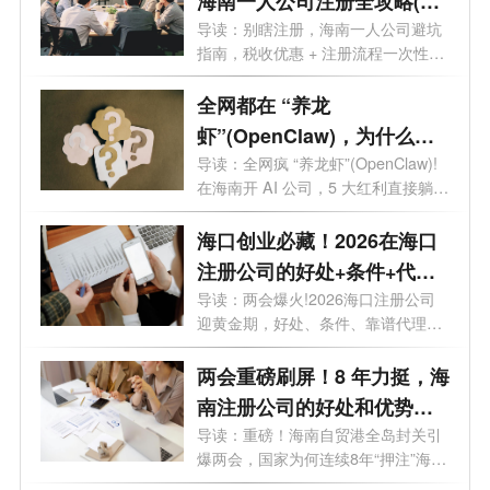
海南一人公司注册全攻略(含
优势+流程)
导读：别瞎注册，海南一人公司避坑
指南，税收优惠 + 注册流程一次性说
透。...
全网都在 “养龙
虾”(OpenClaw)，为什么聪
明人都去海南注册 AI 公司？
导读：全网疯 “养龙虾”(OpenClaw)!
在海南开 AI 公司，5 大红利直接躺
赢。最近...
海口创业必藏！2026在海口
注册公司的好处+条件+代
理，全在这
导读：两会爆火!2026海口注册公司
迎黄金期，好处、条件、靠谱代理全
攻略，...
两会重磅刷屏！8 年力挺，海
南注册公司的好处和优势全
解析
导读：重磅！海南自贸港全岛封关引
爆两会，国家为何连续8年“押注”海
南...