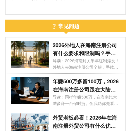
常见问题
2026外地人在海南注册公司
有什么要求和限制吗？手
续、门槛、买房上学利弊等9
导读：2026海南封关半年红利爆发！
外地人去海南注册公司全解，手续、
大问题一次性说透
门槛...
年赚500万多留100万，2026
在海南注册公司跟在大陆注
册公司有什么区别？一文看
导读：同样年赚500万，在海南比大
陆多赚一台保时捷。但我劝你先看完
懂
这7个...
外贸老板必看！2026年在海
南注册外贸公司有什么优