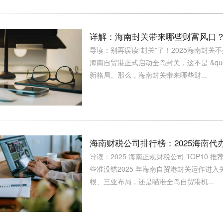
详解：海南封关带来哪些财富风口
导读：别再误读“封关”了！2025海南封关不是“
海南自贸港正式启动全岛封关，这不是 &quot;封
新格局。那么，海南封关带来哪些财...
海南财税公司排行榜：2025海南代办
导读：2025 海南正规财税公司 TOP10
些准没错2025 年海南自贸港封关运作进
根、三亚布局，还是瞄准全岛自贸港机...