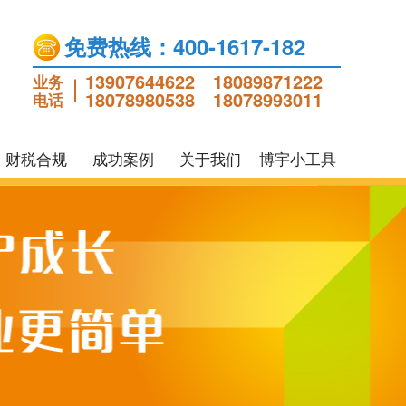
免费热线：400-1617-182
13907644622
18089871222
业务
18078980538
18078993011
电话
财税合规
成功案例
关于我们
博宇小工具