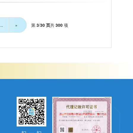
第
3
/
30 页
共
300
项
...
»
扫
一
扫