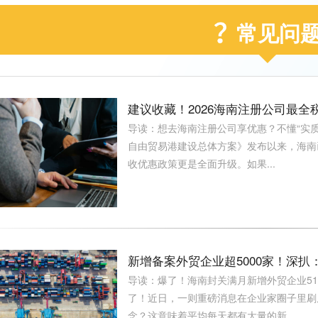
常见问
建议收藏！2026海南注册公司最
导读：想去海南注册公司享优惠？不懂“实质性
自由贸易港建设总体方案》发布以来，海南
收优惠政策更是全面升级。如果...
新增备案外贸企业超5000家！深
导读：爆了！海南封关满月新增外贸企业51
了！近日，一则重磅消息在企业家圈子里刷屏
念？这意味着平均每天都有大量的新...