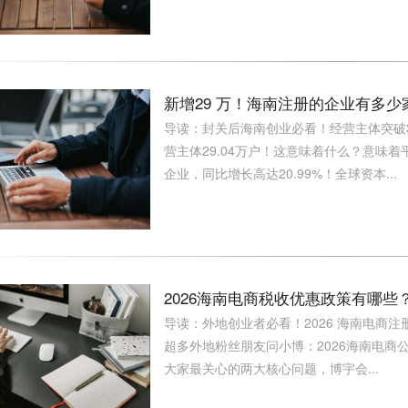
新增29 万！海南注册的企业有多
导读：封关后海南创业必看！经营主体突破37
营主体29.04万户！这意味着什么？意味着
企业，同比增长高达20.99%！全球资本...
2026海南电商税收优惠政策有哪
导读：外地创业者必看！2026 海南电商注
超多外地粉丝朋友问小博：2026海南电商
大家最关心的两大核心问题，博宇会...